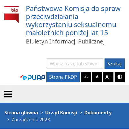
Państwowa Komisja do spraw
przeciwdziałania
wykorzystaniu seksualnemu
małoletnich poniżej lat 15
Biuletyn Informacji Publicznej
Szukaj
Szukaj
A+
Strona PKDP
A
A-
Try
Strona główna
Urząd Komisji
Dokumenty
Zarządzenia 2023