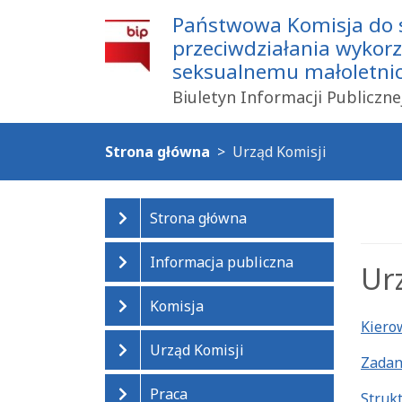
Państwowa Komisja do
przeciwdziałania wykor
seksualnemu małoletnich
Biuletyn Informacji Publiczne
Strona główna
Urząd Komisji
Strona główna
Informacja publiczna
Ur
Komisja
Kiero
Urząd Komisji
Zadan
Praca
Struk