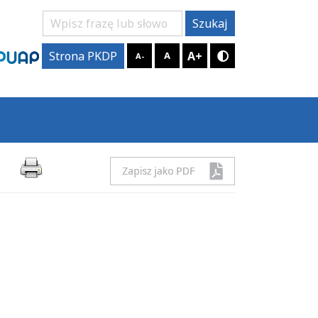
Szukaj
Szukaj
A+
Strona PKDP
A
A-
Tryb kontrastow