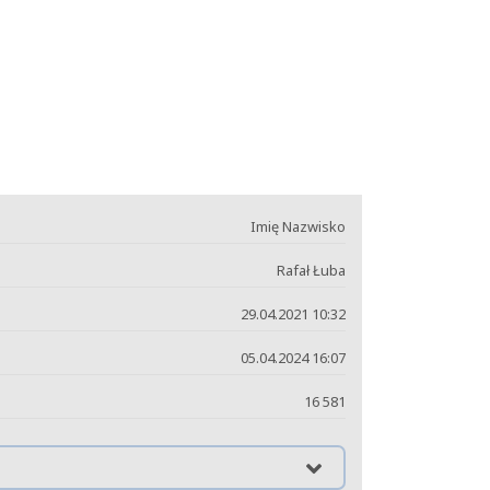
Imię Nazwisko
Rafał Łuba
29.04.2021 10:32
05.04.2024 16:07
16 581