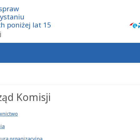
 spraw
zystaniu
 poniżej lat 15
j
ząd Komisji
wnictwo
ia
tura organizacyjna