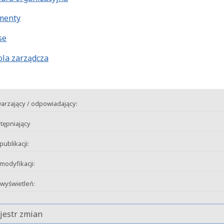
menty
se
ola zarządcza
arzający / odpowiadający:
tępniający
publikacji:
modyfikacji:
 wyświetleń:
jestr zmian