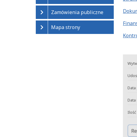
Doku
Zamówienia publiczne
Finan
Mapa strony
Kontr
Wytw
Udos
Data 
Data 
Ilość
Re