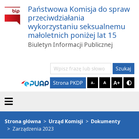
Państwowa Komisja do spraw
przeciwdziałania
wykorzystaniu seksualnemu
małoletnich poniżej lat 15
Biuletyn Informacji Publicznej
Szukaj
Szukaj
A+
Strona PKDP
A
A-
Try
Strona główna
Urząd Komisji
Dokumenty
Zarządzenia 2023