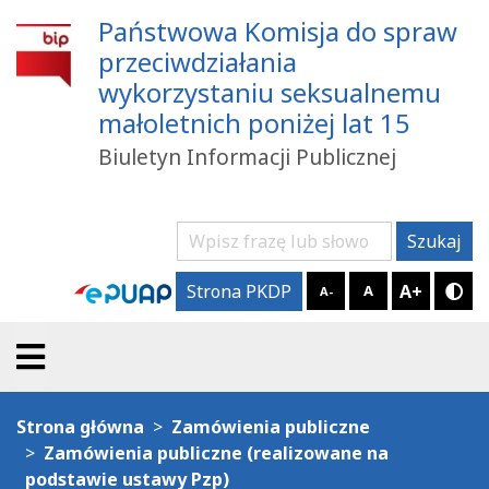
Państwowa Komisja do spraw
przeciwdziałania
wykorzystaniu seksualnemu
małoletnich poniżej lat 15
Biuletyn Informacji Publicznej
Szukaj
Szukaj
A+
Strona PKDP
A
A-
Try
Strona główna
Zamówienia publiczne
Zamówienia publiczne (realizowane na
podstawie ustawy Pzp)