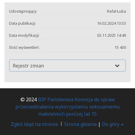
Udostępniający
Rafał Łuba
Data publikacji:
16.02.2024 13:53
Data modyfikacji:
03.11.2025 14:49
Ilość wyświetleń:
15 430
Rejestr zmian
© 2024
BIP Państwowa Komisja do spraw
przeciwdziałania wykorzystaniu seksualnemu
małoletnich poniżej lat 15
Zgłoś błąd na stronie
Strona główna
|
Do góry