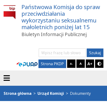
Państwowa Komisja do spraw
przeciwdziałania
wykorzystaniu seksualnemu
małoletnich poniżej lat 15
Biuletyn Informacji Publicznej
Szukaj
Szukaj
A+
Strona PKDP
A
A-
Try
Strona główna
Urząd Komisji
Dokumenty