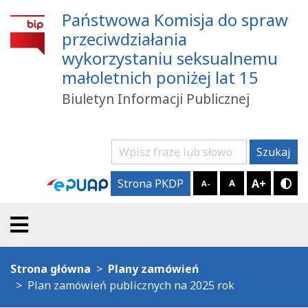
Państwowa Komisja do spraw
przeciwdziałania
wykorzystaniu seksualnemu
małoletnich poniżej lat 15
Biuletyn Informacji Publicznej
Szukaj
Szukaj
A+
Strona PKDP
A
A-
Try
Strona główna
Plany zamówień
Plan zamówień publicznych na 2025 rok