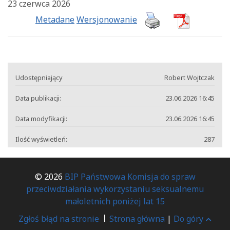
23 czerwca 2026
Metadane
Wersjonowanie
Udostępniający
Robert Wojtczak
Data publikacji:
23.06.2026 16:45
Data modyfikacji:
23.06.2026 16:45
Ilość wyświetleń:
287
© 2026
BIP Państwowa Komisja do spraw
przeciwdziałania wykorzystaniu seksualnemu
małoletnich poniżej lat 15
Zgłoś błąd na stronie
Strona główna
|
Do góry