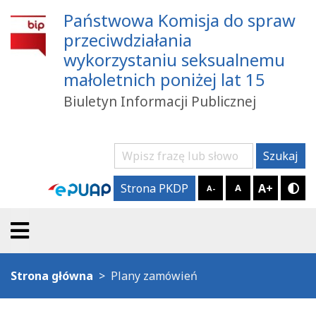
Państwowa Komisja do spraw
przeciwdziałania
wykorzystaniu seksualnemu
małoletnich poniżej lat 15
Biuletyn Informacji Publicznej
Szukaj
Szukaj
A+
Strona PKDP
A
A-
Try
Strona główna
Plany zamówień