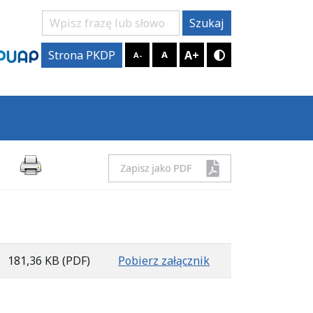
Szukaj
Szukaj
A+
Strona PKDP
A
A-
Tryb kontrastow
181,36 KB
(PDF)
Pobierz załącznik