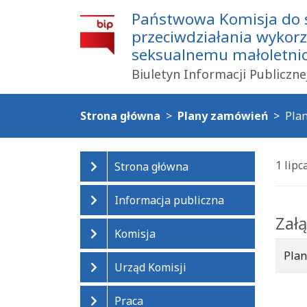
Państwowa Komisja do
przeciwdziałania wykor
seksualnemu małoletnich
Biuletyn Informacji Publiczne
Strona główna
Plany zamówień
Plan
1 lipc
Strona główna
Informacja publiczna
Załą
Komisja
Plan
Urząd Komisji
Praca