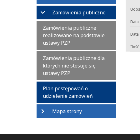
Udos
Zamówienia publiczne
Data 
Zamówienia publiczne
Data 
realizowane na podstawie
ustawy PZP
Ilość
Zamówienia publiczne dla
których nie stosuje się
ustawy PZP
Plan postępowań o
udzielenie zamówień
Mapa strony