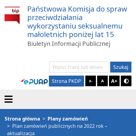
Państwowa Komisja do spraw
przeciwdziałania
wykorzystaniu seksualnemu
małoletnich poniżej lat 15
Biuletyn Informacji Publicznej
Szukaj
Szukaj
A+
Strona PKDP
A
A-
Try
Strona główna
Plany zamówień
Plan zamówień publicznych na 2022 rok –
aktualizacja