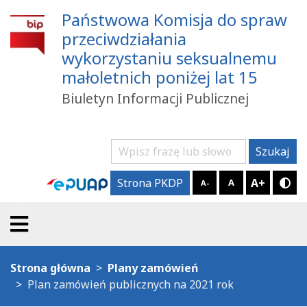
Państwowa Komisja do spraw
przeciwdziałania
wykorzystaniu seksualnemu
małoletnich poniżej lat 15
Biuletyn Informacji Publicznej
Szukaj
Szukaj
A+
Strona PKDP
A
A-
Try
Strona główna
Plany zamówień
Plan zamówień publicznych na 2021 rok