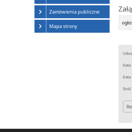
Załą
Zamówienia publiczne
ogł
Mapa strony
Udos
Data 
Data 
Ilość
Re