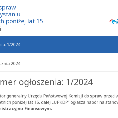
 spraw
zystaniu
 poniżej lat 15
j
ia: 1/2024
ycznia 2024
mer ogłoszenia: 1/2024
tor generalny Urzędu Państwowej Komisji do spraw przeci
etnich poniżej lat 15, dalej „UPKDP” ogłasza nabór na stan
istracyjno-Finansowym.