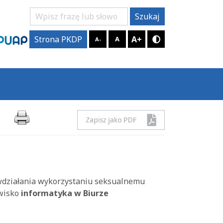
Szukaj
Szukaj
A+
Strona PKDP
A
A-
Tryb kontrastow
wdziałania wykorzystaniu seksualnemu
owisko
informatyka w Biurze