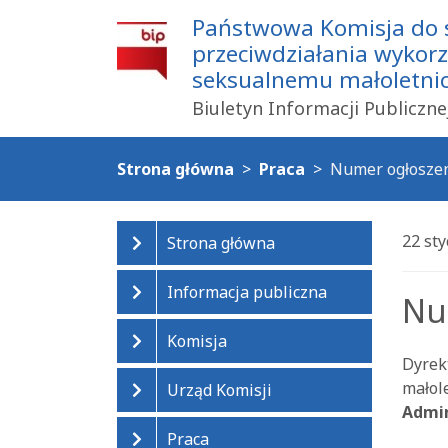
Państwowa Komisja do
przeciwdziałania wykor
seksualnemu małoletnich
Biuletyn Informacji Publiczne
Strona główna
Praca
Numer ogłoszen
22 st
Strona główna
Informacja publiczna
Nu
Komisja
Dyrek
małol
Urząd Komisji
Admin
Praca