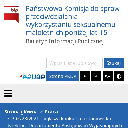
Państwowa Komisja do spraw
przeciwdziałania
wykorzystaniu seksualnemu
małoletnich poniżej lat 15
Biuletyn Informacji Publicznej
Szukaj
Szukaj
A+
Strona PKDP
A
A-
Try
Strona główna
Praca
PRZ/23/2021 – ogłasza konkurs na stanowisko
dyrektora Departamentu Postępowań Wyjaśniających