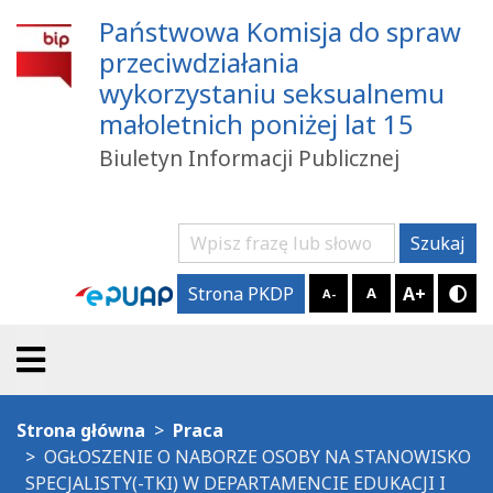
Państwowa Komisja do spraw
przeciwdziałania
wykorzystaniu seksualnemu
małoletnich poniżej lat 15
Biuletyn Informacji Publicznej
Szukaj
Szukaj
A+
Strona PKDP
A
A-
Try
Strona główna
Praca
OGŁOSZENIE O NABORZE OSOBY NA STANOWISKO
SPECJALISTY(-TKI) W DEPARTAMENCIE EDUKACJI I