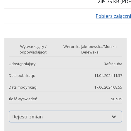
245,75 KB
(PDF
Pobierz załączn
Wytwarzający /
Weronika Jakubowska/Monika
odpowiadający:
Delewska
Udostępniający
Rafał Łuba
Data publikacji:
11.04.2024 11:37
Data modyfikacji:
17.06.2024 08:55
Ilość wyświetleń:
50 939
Rejestr zmian