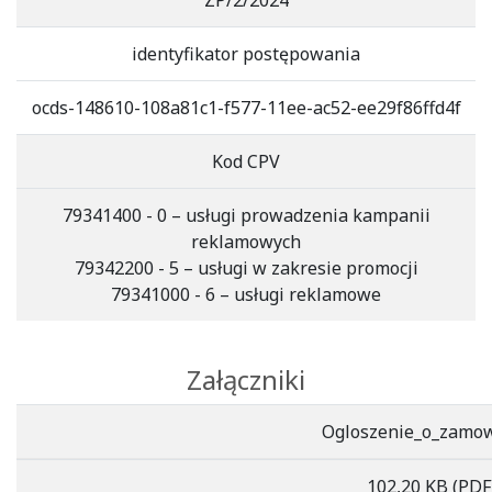
ZP/2/2024
identyfikator postępowania
ocds-148610-108a81c1-f577-11ee-ac52-ee29f86ffd4f
Kod CPV
79341400 - 0 – usługi prowadzenia kampanii
reklamowych
79342200 - 5 – usługi w zakresie promocji
79341000 - 6 – usługi reklamowe
Załączniki
Ogloszenie_o_zamo
102,20 KB
(PDF