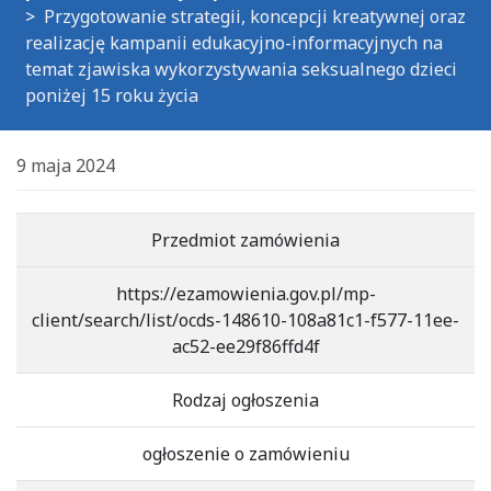
Przygotowanie strategii, koncepcji kreatywnej oraz
realizację kampanii edukacyjno-informacyjnych na
temat zjawiska wykorzystywania seksualnego dzieci
poniżej 15 roku życia
9 maja 2024
Przedmiot zamówienia
https://ezamowienia.gov.pl/mp-
client/search/list/ocds-148610-108a81c1-f577-11ee-
ac52-ee29f86ffd4f
Rodzaj ogłoszenia
ogłoszenie o zamówieniu