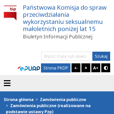
Państwowa Komisja do spraw
przeciwdziałania
wykorzystaniu seksualnemu
małoletnich poniżej lat 15
Biuletyn Informacji Publicznej
Szukaj
Szukaj
A+
Strona PKDP
A
A-
Try
Strona główna
Zamówienia publiczne
Zamówienia publiczne (realizowane na
podstawie ustawy Pzp)