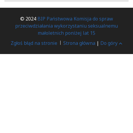
© 2024
BIP Państwowa Komisja do spraw
przeciwdziałania wykorzystaniu seksualnemu
małoletnich poniżej lat 15
Zgłoś błąd na stronie
Strona główna
|
Do góry