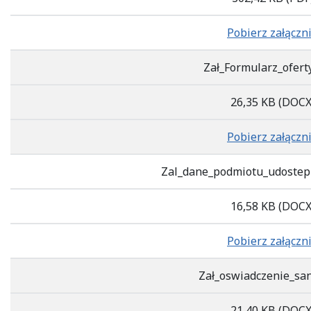
Pobierz załączn
Zał_Formularz_ofert
26,35 KB
(DOCX
Pobierz załączn
Zal_dane_podmiotu_udostep
16,58 KB
(DOCX
Pobierz załączn
Zał_oswiadczenie_sa
21,40 KB
(DOCX