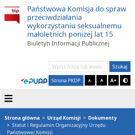
Państwowa Komisja do spraw
przeciwdziałania
wykorzystaniu seksualnemu
małoletnich poniżej lat 15
Biuletyn Informacji Publicznej
Szukaj
Szukaj
A+
Strona PKDP
A
A-
Try
Strona główna
Urząd Komisji
Dokumenty
Statut i Regulamin Organizacyjny Urzędu
Państwowej Komisji