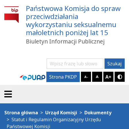
Państwowa Komisja do spraw
przeciwdziałania
wykorzystaniu seksualnemu
małoletnich poniżej lat 15
Biuletyn Informacji Publicznej
Szukaj
Szukaj
A+
Strona PKDP
A
A-
Try
Strona główna
Urząd Komisji
Dokumenty
Statut i Regulamin Organizacyjny Urzędu
Państwowej Komisji